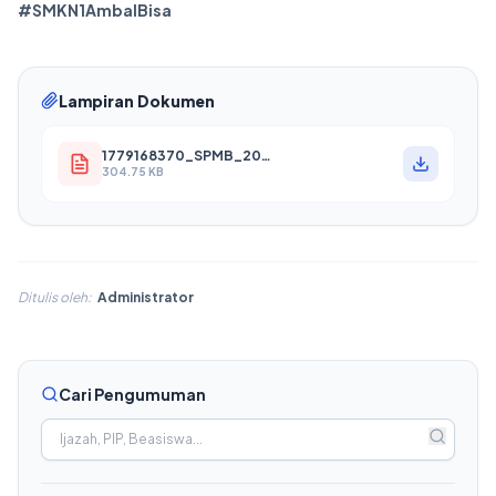
#SMKN1AmbalBisa
Lampiran Dokumen
1779168370_SPMB_2026_2027.pdf
304.75 KB
Ditulis oleh:
Administrator
Cari Pengumuman