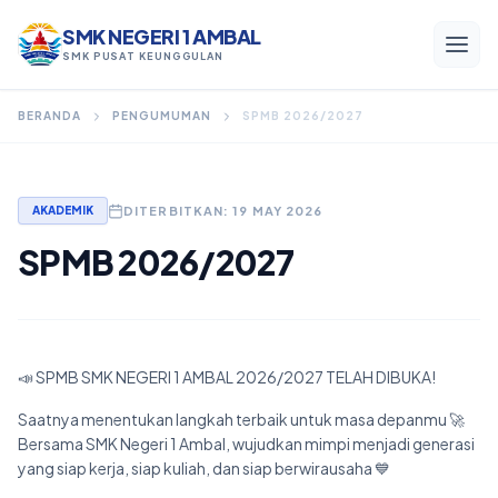
SMK NEGERI 1 AMBAL
SMK PUSAT KEUNGGULAN
BERANDA
PENGUMUMAN
SPMB 2026/2027
Menu Utama
DITERBITKAN: 19 MAY 2026
AKADEMIK
Beranda
SPMB 2026/2027
Profil
Program Keahlian
Akademik
📣 SPMB SMK NEGERI 1 AMBAL 2026/2027 TELAH DIBUKA!
Saatnya menentukan langkah terbaik untuk masa depanmu 🚀
Kesiswaan
Bersama SMK Negeri 1 Ambal, wujudkan mimpi menjadi generasi
yang siap kerja, siap kuliah, dan siap berwirausaha 💙
Alumni