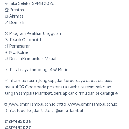
🔹 Jalur Seleksi SPMB 2026 :
Bursa Kerja (BKK)
🏆 Prestasi
🤝 Afirmasi
Berita
📍 Domisili
Kontak
🎯 Program Keahlian Unggulan :
🔧 Teknik Otomotif
🛒 Pemasaran
👨🏻‍🍳 Kuliner
🎨 Desain Komunikasi Visual
📌 Total daya tampung : 468 Murid
✅ Informasi resmi, lengkap, dan terpercaya dapat diakses
melalui QR Code pada poster atau website resmi sekolah.
Jangan sampai terlambat, persiapkan dirimu dari sekarang! 🔥
🌐 [www.smkn1ambal.sch.id](http://www.smkn1ambal.sch.id)
📱 Youtube, IG, dan tiktok : @smkn1ambal
#SPMB2026
#SPMB2027