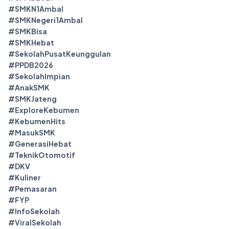
#SMKN1Ambal
#SMKNegeri1Ambal
#SMKBisa
#SMKHebat
#SekolahPusatKeunggulan
#PPDB2026
#SekolahImpian
#AnakSMK
#SMKJateng
#ExploreKebumen
#KebumenHits
#MasukSMK
#GenerasiHebat
#TeknikOtomotif
#DKV
#Kuliner
#Pemasaran
#FYP
#InfoSekolah
#ViralSekolah