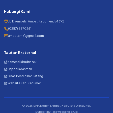
Hubungi Kami
JL. Daendels, Ambal, Kebumen, 54392
(0287) 3870261
ambal.smk1@gmail.com
Tautan Eksternal
Kemendikbudristek
Dapodikdasmen
Dinas Pendidikan Jateng
Website Kab. Kebumen
© 2026 SMK Negeri 1 Ambal. Hak Cipta Dilindungi.
Support by:
jasawebsekolah.id