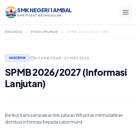
SMK NEGERI 1 AMBAL
SMK PUSAT KEUNGGULAN
BERANDA
PENGUMUMAN
SPMB 2026/2027 (INFORMASI LANJUTAN)
Menu Utama
DITERBITKAN: 23 MAY 2026
AKADEMIK
Beranda
SPMB 2026/2027 (Informasi
Profil
Lanjutan)
Program Keahlian
Akademik
Berikut kami sampaikan link saluran WA untuk memudahkan
Kesiswaan
distribus informasi kepada calon murid
Alumni