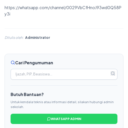
Bursa Kerja (BKK)
https://whatsapp.com/channel/0029VbCfHnoJ93wd0Q58P
y3i
Berita
Kontak
Ditulis oleh:
Administrator
Cari Pengumuman
Butuh Bantuan?
Untuk kendala teknis atau informasi detail, silakan hubungi admin
sekolah.
WHATSAPP ADMIN